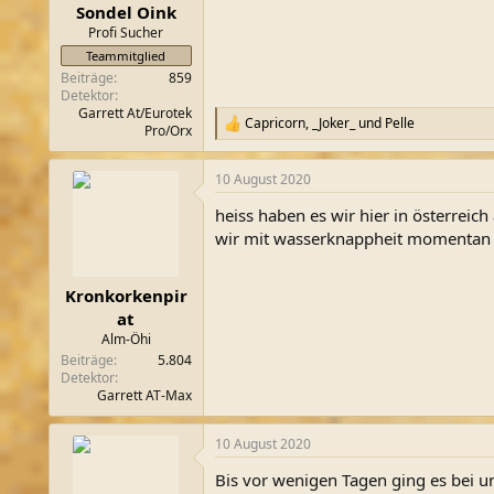
n
Sondel Oink
:
Profi Sucher
Teammitglied
Beiträge
859
Detektor
Garrett At/Eurotek
Capricorn
,
_Joker_
und
Pelle
R
Pro/Orx
e
a
10 August 2020
k
t
heiss haben es wir hier in österreich
i
o
wir mit wasserknappheit momentan 
n
e
n
Kronkorkenpir
:
at
Alm-Öhi
Beiträge
5.804
Detektor
Garrett AT-Max
10 August 2020
Bis vor wenigen Tagen ging es bei uns