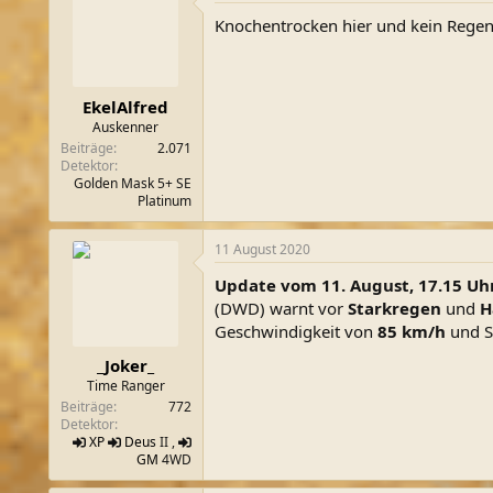
Knochentrocken hier und kein Regen 
EkelAlfred
Auskenner
Beiträge
2.071
Detektor
Golden Mask 5+ SE
Platinum
11 August 2020
Update vom 11. August, 17.15 Uh
(DWD) warnt vor
Starkregen
und
H
Geschwindigkeit von
85 km/h
und S
_Joker_
Time Ranger
Beiträge
772
Detektor
XP
Deus
II ,
GM
4WD