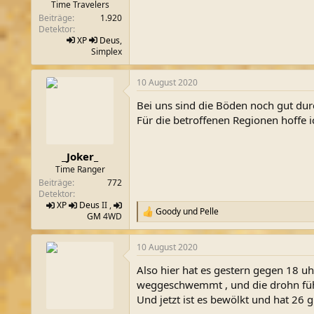
Time Travelers
Beiträge
1.920
Detektor
XP
Deus
,
Simplex
10 August 2020
Bei uns sind die Böden noch gut dur
Für die betroffenen Regionen hoffe i
_Joker_
Time Ranger
Beiträge
772
Detektor
XP
Deus
II ,
Goody
und
Pelle
R
GM
4WD
e
a
10 August 2020
k
t
Also hier hat es gestern gegen 18 uh
i
o
weggeschwemmt , und die drohn führ
n
Und jetzt ist es bewölkt und hat 26 g
e