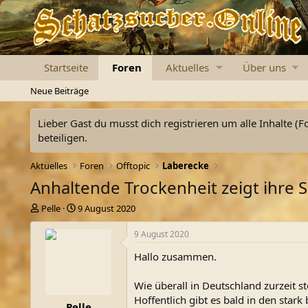
Startseite
Foren
Aktuelles
Über uns
Neue Beiträge
Lieber Gast du musst dich registrieren um alle Inhalte (F
beteiligen.
Aktuelles
Foren
Offtopic
Laberecke
Anhaltende Trockenheit zeigt ihre 
E
E
Pelle
9 August 2020
r
r
s
s
9 August 2020
t
t
Hallo zusammen.
e
e
l
l
l
l
Wie überall in Deutschland zurzeit 
e
t
Hoffentlich gibt es bald in den star
Pelle
r
a