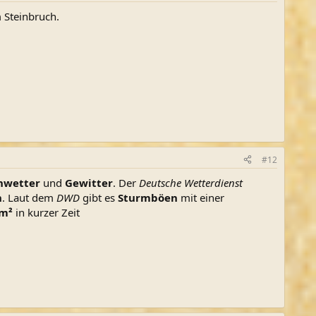
 Steinbruch.
#12
nwetter
und
Gewitter
. Der
Deutsche Wetterdienst
n
. Laut dem
DWD
gibt es
Sturmböen
mit einer
/m²
in kurzer Zeit