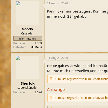
11 August 2020
Kann Joker nur bestätigen . Komme g
immernoch 28° gehabt
Goody
Crusader
Teammitglied
Beiträge
1.769
Detektor
Deus
11 August 2020
Heute gab es Gewitter, und ich natür
Musste mich unterstellen,und der g
Du musst registriert sein im Schatzsuch
Sherlok
Lebenskünstler
Anhänge
Beiträge
2.694
Du musst registriert sein im Schatzsuch