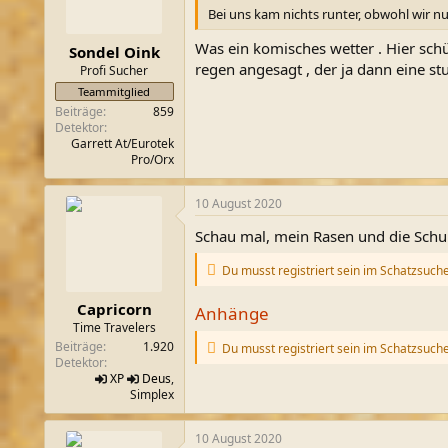
Bei uns kam nichts runter, obwohl wir 
Was ein komisches wetter . Hier schüt
Sondel Oink
regen angesagt , der ja dann eine s
Profi Sucher
Teammitglied
Beiträge
859
Detektor
Garrett At/Eurotek
Pro/Orx
10 August 2020
Schau mal, mein Rasen und die Schu
Du musst registriert sein im Schatzsuch
Capricorn
Anhänge
Time Travelers
Beiträge
1.920
Du musst registriert sein im Schatzsuch
Detektor
XP
Deus
,
Simplex
10 August 2020