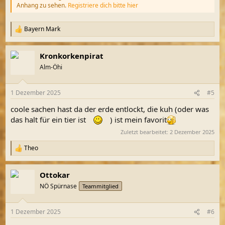
Anhang zu sehen.
Registriere dich bitte hier
Bayern Mark
R
e
a
Kronkorkenpirat
k
t
Alm-Öhi
i
o
n
1 Dezember 2025
#5
e
n
coole sachen hast da der erde entlockt, die kuh (oder was
:
das halt für ein tier ist
) ist mein favorit
Zuletzt bearbeitet:
2 Dezember 2025
Theo
R
e
a
Ottokar
k
t
NÖ Spürnase
Teammitglied
i
o
n
1 Dezember 2025
#6
e
n