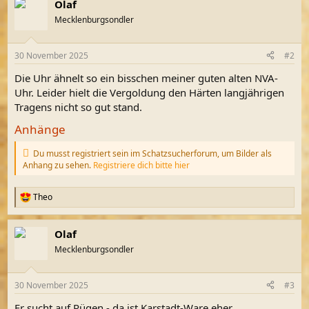
Olaf
k
t
Mecklenburgsondler
i
o
n
30 November 2025
#2
e
n
Die Uhr ähnelt so ein bisschen meiner guten alten NVA-
:
Uhr. Leider hielt die Vergoldung den Härten langjährigen
Tragens nicht so gut stand.
Anhänge
Du musst registriert sein im Schatzsucherforum, um Bilder als
Anhang zu sehen.
Registriere dich bitte hier
Theo
R
e
a
Olaf
k
t
Mecklenburgsondler
i
o
n
30 November 2025
#3
e
n
Er sucht auf Rügen - da ist Karstadt-Ware eher