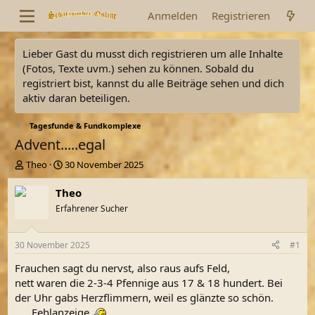
Anmelden
Registrieren
Lieber Gast du musst dich registrieren um alle Inhalte
(Fotos, Texte uvm.) sehen zu können. Sobald du
registriert bist, kannst du alle Beiträge sehen und dich
aktiv daran beteiligen.
Tagesfunde & Fundkomplexe
Advent.....egal
E
E
Theo
30 November 2025
r
r
s
s
Theo
t
t
Erfahrener Sucher
e
e
l
l
l
l
30 November 2025
#1
e
t
r
a
Frauchen sagt du nervst, also raus aufs Feld,
m
nett waren die 2-3-4 Pfennige aus 17 & 18 hundert. Bei
der Uhr gabs Herzflimmern, weil es glänzte so schön.
......Fehlanzeige
,