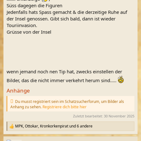
Süss dagegen die Figuren
Jedenfalls hats Spass gemacht & die derzeitige Ruhe auf
der Insel genossen. Gibt sich bald, dann ist wieder
Touriinvasion.
Grüsse von der Insel
wenn jemand noch nen Tip hat, zwecks einstellen der
Bilder, das die nicht immer verkehrt herum sind.....
Anhänge
Du musst registriert sein im Schatzsucherforum, um Bilder als
Anhang zu sehen.
Registriere dich bitte hier
Zuletzt bearbeitet:
30 November 2025
MPK
,
Ottokar
,
Kronkorkenpirat
und 6 andere
R
e
a