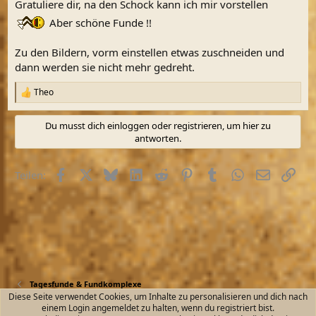
Gratuliere dir, na den Schock kann ich mir vorstellen
:
Aber schöne Funde !!
Zu den Bildern, vorm einstellen etwas zuschneiden und
dann werden sie nicht mehr gedreht.
Theo
R
e
a
Du musst dich einloggen oder registrieren, um hier zu
k
antworten.
t
i
o
Facebook
X (Twitter)
Bluesky
LinkedIn
Reddit
Pinterest
Tumblr
WhatsApp
E-Mail
Link
Teilen:
n
e
n
:
Tagesfunde & Fundkomplexe
Diese Seite verwendet Cookies, um Inhalte zu personalisieren und dich nach
einem Login angemeldet zu halten, wenn du registriert bist.
Kontakt
Nutzungsbedingungen
Datenschutz