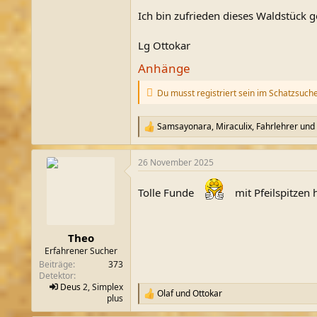
Ich bin zufrieden dieses Waldstück 
Lg Ottokar
Anhänge
Du musst registriert sein im Schatzsuch
Samsayonara
,
Miraculix
,
Fahrlehrer
und 
R
e
a
26 November 2025
k
t
i
Tolle Funde
mit Pfeilspitzen 
o
n
e
n
Theo
:
Erfahrener Sucher
Beiträge
373
Detektor
Deus
2, Simplex
Olaf
und
Ottokar
R
plus
e