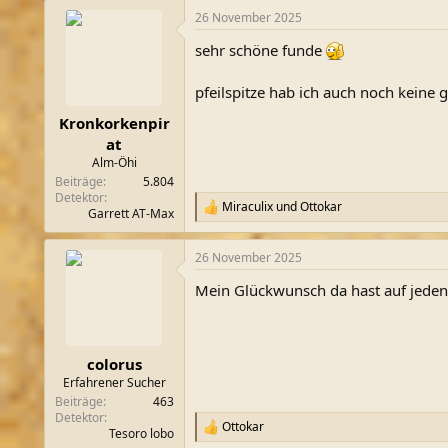
a
26 November 2025
k
t
sehr schöne funde
i
o
n
pfeilspitze hab ich auch noch keine 
e
n
Kronkorkenpir
:
at
Alm-Öhi
Beiträge
5.804
Detektor
Miraculix
und
Ottokar
R
Garrett AT-Max
e
a
26 November 2025
k
t
Mein Glückwunsch da hast auf jeden
i
o
n
e
n
colorus
:
Erfahrener Sucher
Beiträge
463
Detektor
Ottokar
R
Tesoro lobo