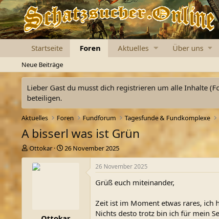
Startseite
Foren
Aktuelles
Über uns
Neue Beiträge
Lieber Gast du musst dich registrieren um alle Inhalte (F
beteiligen.
Aktuelles
Foren
Fundforum
Tagesfunde & Fundkomplexe
A bisserl was ist Grün
E
E
Ottokar
26 November 2025
r
r
s
s
26 November 2025
t
t
Grüß euch miteinander,
e
e
l
l
l
l
Zeit ist im Moment etwas rares, ich
e
t
Nichts desto trotz bin ich für mein
Ottokar
r
a