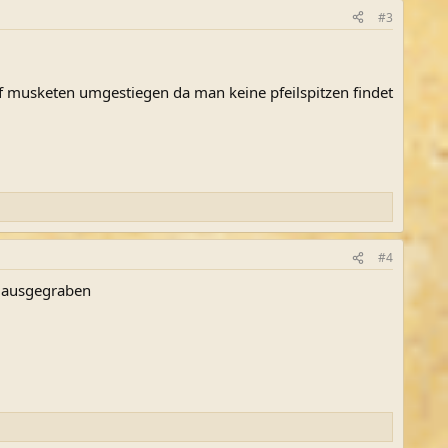
#3
auf musketen umgestiegen da man keine pfeilspitzen findet
#4
n ausgegraben