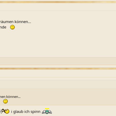
träumen können...
ende
men können...
e
i glaub ich spinn