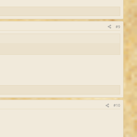
#9
#10