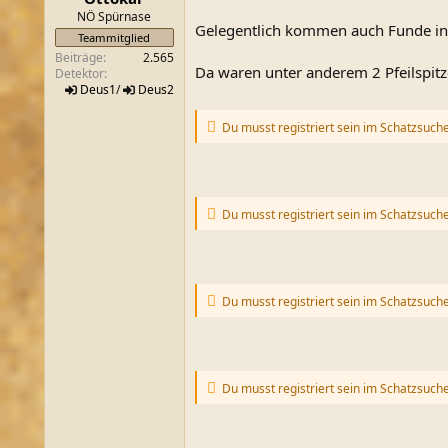
m
NÖ Spürnase
Gelegentlich kommen auch Funde in 
Teammitglied
Beiträge
2.565
Da waren unter anderem 2 Pfeilspitze
Detektor
Deus1
/
Deus2
Du musst registriert sein im Schatzsuch
Du musst registriert sein im Schatzsuch
Du musst registriert sein im Schatzsuch
Du musst registriert sein im Schatzsuch