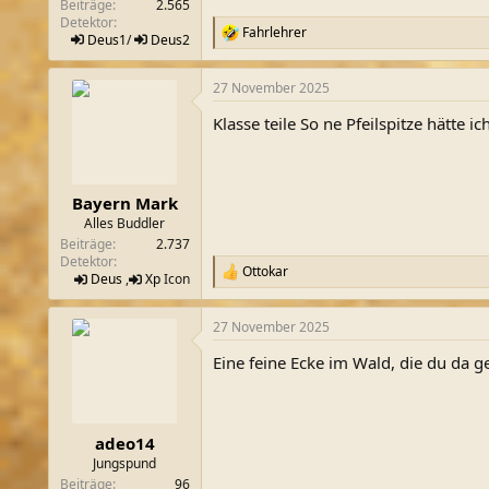
Beiträge
2.565
Detektor
Fahrlehrer
R
Deus1
/
Deus2
e
a
27 November 2025
k
t
Klasse teile So ne Pfeilspitze hätte 
i
o
n
e
n
Bayern Mark
:
Alles Buddler
Beiträge
2.737
Detektor
Ottokar
R
Deus
,
Xp
Icon
e
a
27 November 2025
k
t
Eine feine Ecke im Wald, die du da g
i
o
n
e
n
adeo14
:
Jungspund
Beiträge
96