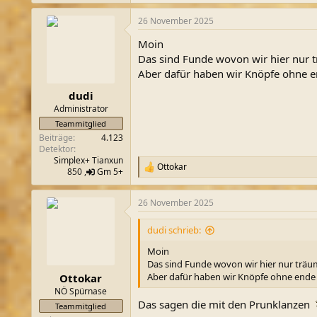
e
a
26 November 2025
k
t
Moin
i
o
Das sind Funde wovon wir hier nur 
n
Aber dafür haben wir Knöpfe ohne 
e
n
dudi
:
Administrator
Teammitglied
Beiträge
4.123
Detektor
Simplex+ Tianxun
Ottokar
R
850 ,
Gm 5+
e
a
26 November 2025
k
t
i
dudi schrieb:
o
n
Moin
e
Das sind Funde wovon wir hier nur träu
n
Aber dafür haben wir Knöpfe ohne end
Ottokar
:
NÖ Spürnase
Das sagen die mit den Prunklanzen
Teammitglied