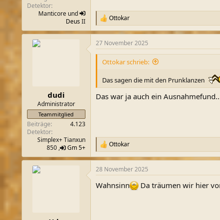
Detektor
Manticore und
Ottokar
R
Deus
II
e
a
27 November 2025
k
t
i
Ottokar schrieb:
o
n
Das sagen die mit den Prunklanzen
e
n
dudi
Das war ja auch ein Ausnahmefund..
:
Administrator
Teammitglied
Beiträge
4.123
Detektor
Simplex+ Tianxun
Ottokar
R
850 ,
Gm 5+
e
a
28 November 2025
k
t
Wahnsinn
Da träumen wir hier vo
i
o
n
e
n