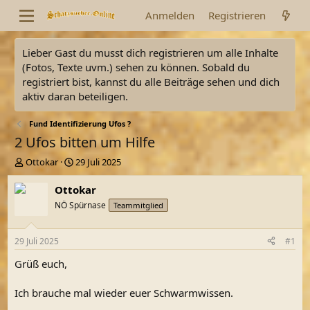
Anmelden
Registrieren
Lieber Gast du musst dich registrieren um alle Inhalte
(Fotos, Texte uvm.) sehen zu können. Sobald du
registriert bist, kannst du alle Beiträge sehen und dich
aktiv daran beteiligen.
Fund Identifizierung Ufos ?
2 Ufos bitten um Hilfe
E
E
Ottokar
29 Juli 2025
r
r
s
s
Ottokar
t
t
NÖ Spürnase
Teammitglied
e
e
l
l
l
l
29 Juli 2025
#1
e
t
r
a
Grüß euch,
m
Ich brauche mal wieder euer Schwarmwissen.